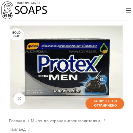
SOLD
OUT
Click to enlarge
КОЛИЧЕСТВО
КОЛИЧЕСТВО
ОГРАНИЧЕНО
ОГРАНИЧЕНО
Главная
Мыло по странам-производителям
Тайланд