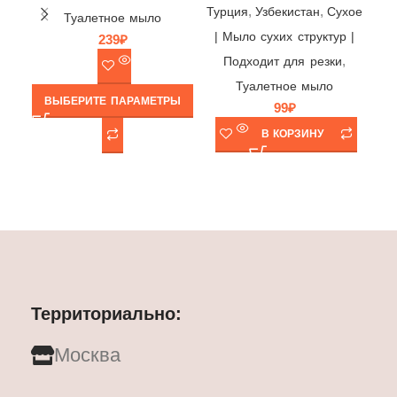
,
,
р
Турция
Узбекистан
Cухое
Туалетное мыло
| Мыло сухих структур |
239
₽
,
п
Подходит для резки
му
Туалетное мыло
ВЫБЕРИТЕ ПАРАМЕТРЫ
99
₽
В КОРЗИНУ
Территориально:
Москва