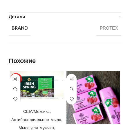
Детали
BRAND
PROTEX
Похожие
HOT
Мыло Irish Spring Original Clean ☘ Colgate-Palmolive, США/Мексика, 104,8гр | выпуск 2024 г.
С
,
США/Мексика
,
Антибактериальное мыло
ст
Мыло Charmelle Fantasy Нежная Клубника 🍓 Узбекистан/Турция, 140гр
,
Мыло для мужчин