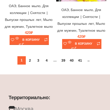
Мыло Imperial Leather EXTRA CARE, Pt Pz Cussons Ltd., ОАЭ, 175гр
,
,
ОАЭ
Банное мыло
Для
,
,
ОАЭ
Банное мыло
Для
коллекции | Снятости |
коллекции | Снятости |
,
Выпуски прошлых лет
Мыло
,
Выпуски прошлых лет
Мыло
,
для мужчин
Туалетное мыло
,
для мужчин
Туалетное мыло
420
₽
420
₽
В КОРЗИНУ
В КОРЗИНУ
1
…
2
3
4
39
40
41
→
Территориально:
Москва