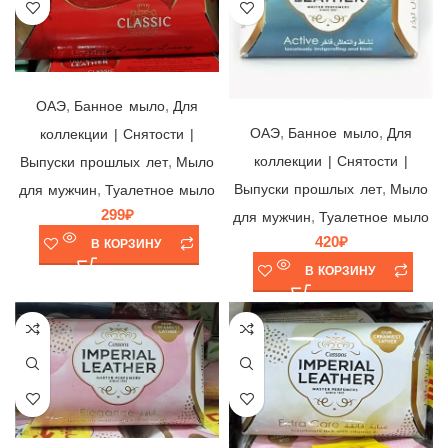
Мыло Imperial Leather CLASSIC, Pt Pz Cussons Ltd., Великобритания/Тайланд/Индонезия, 115гр
,
,
Мыло Imperial Leather ACTIVE, Pt Pz Cussons Ltd., ОАЭ, 175гр
ОАЭ
Банное мыло
Для
,
,
ОАЭ
Банное мыло
Для
коллекции | Снятости |
коллекции | Снятости |
,
Выпуски прошлых лет
Мыло
,
Выпуски прошлых лет
Мыло
,
для мужчин
Туалетное мыло
299
₽
,
для мужчин
Туалетное мыло
420
₽
В КОРЗИНУ
В КОРЗИНУ
Мыло Imperial Leather ELEGANCE, Pt Pz Cussons Ltd., ОАЭ, 175гр