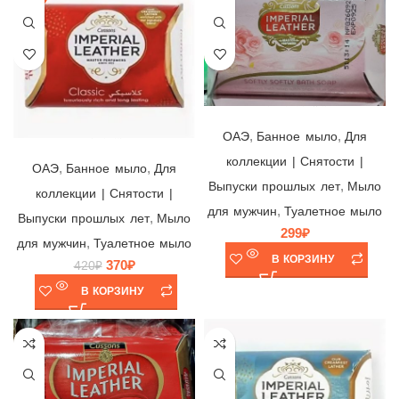
Мыло Imperial Leather SOFTLY SOFTLY, Pt Pz Cussons Ltd., Великобритания/Тайланд/Индонезия, 100гр
,
,
ОАЭ
Банное мыло
Для
Мыло Imperial Leather CLASSIC, Pt Pz Cussons Ltd., ОАЭ, 175гр
коллекции | Снятости |
,
,
ОАЭ
Банное мыло
Для
,
Выпуски прошлых лет
Мыло
коллекции | Снятости |
,
для мужчин
Туалетное мыло
,
Выпуски прошлых лет
Мыло
299
₽
,
для мужчин
Туалетное мыло
В КОРЗИНУ
370
₽
420
₽
В КОРЗИНУ