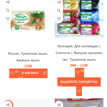
-25%
Мыло Aroma Natural в ассортименте, Болгария, 100гр
,
Болгария
Для коллекции |
Мыло Формула Чистоты Хвойное, ЕЖК, Россия, 150гр (бумажная упаковка)
Снятости | Выпуски прошлых
,
,
Россия
Туалетное мыло
,
лет
Туалетное мыло
Хвойное мыло
99
₽
–
119
₽
120
₽
В КОРЗИНУ
ВЫБЕРИТЕ ПАРАМЕТРЫ
-12%