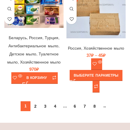
Набор мыла, 9 шт.
,
,
,
Беларусь
Россия
Турция
Мыло хозяйственное 72% “Гемера”, Гемера М, Россия
,
Антибактериальное мыло
,
Россия
Хозяйственное мыло
,
Детское мыло
Туалетное
37
₽
–
45
₽
,
мыло
Хозяйственное мыло
970
₽
ВЫБЕРИТЕ ПАРАМЕТРЫ
В КОРЗИНУ
1
…
2
3
4
6
7
8
→