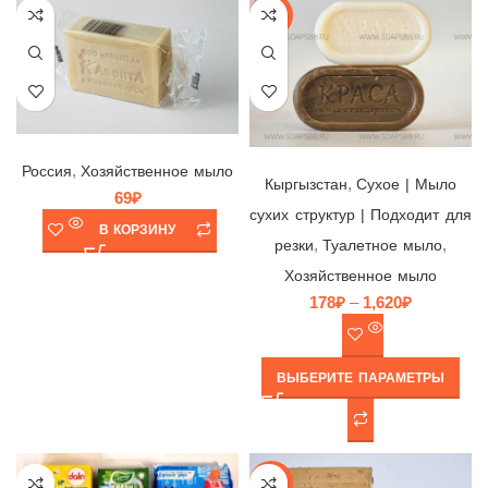
-17%
Мыло хозяйственное 72%, ООО Авента, Россия, 200гр (в пленке)
Мыло с глицерином Краса, Кыргызстан
,
Россия
Хозяйственное мыло
,
Кыргызстан
Cухое | Мыло
69
₽
сухих структур | Подходит для
В КОРЗИНУ
,
,
резки
Туалетное мыло
Хозяйственное мыло
178
₽
–
1,620
₽
ВЫБЕРИТЕ ПАРАМЕТРЫ
-8%