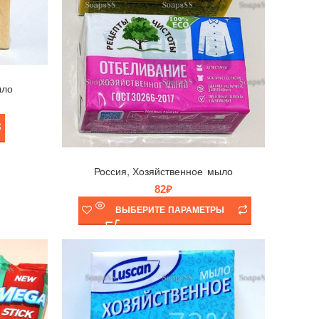
ыло
Мыло хозяйственное Рецепты Чистоты в ассортименте, НМЖК, Россия, 200гр
,
Россия
Хозяйственное мыло
82
₽
ВЫБЕРИТЕ ПАРАМЕТРЫ