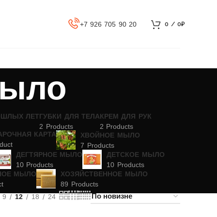
+7 926 705 90 20
0
/
0
₽
мыло
ОШЛЫХ ЛЕТ
ГУБКИ ДЛЯ ТЕЛА
КРЕМ ДЛЯ РУК
2 Products
2 Products
АРОЧНАЯ КАРТА
ХВОЙНОЕ МЫЛО
duct
7 Products
ДЕГТЯРНОЕ МЫЛО
ДЕТСКОЕ МЫЛО
10 Products
10 Products
НОЕ МЫЛО
ХОЗЯЙСТВЕННОЕ МЫЛО
ct
89 Products
9
12
18
24