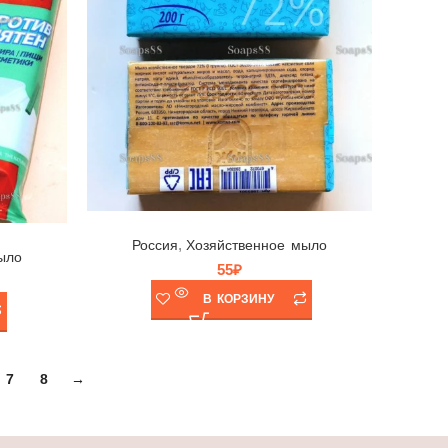
Мыло хозяйственное 72% Luscan, НМЖК, Россия, 200гр
,
Россия
Хозяйственное мыло
ыло
55
₽
В КОРЗИНУ
7
8
→