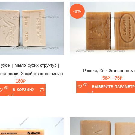
-8%
Мыло хозяйственное 72%, ЭФКО, 350гр (белое)
Мыло хозяйственное Сабын 72%, Россия
Cухое | Мыло сухих структур |
,
Россия
Хозяйственное м
,
для резки
Хозяйственное мыло
56
₽
–
76
₽
180
₽
ВЫБЕРИТЕ ПАРАМЕТ
В КОРЗИНУ