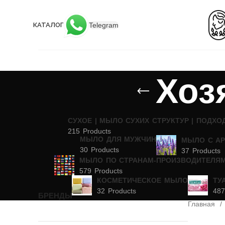
Telegram
КАТАЛОГ
Хоз
CУХОЕ | МЫЛО СУХИХ СТРУКТУР | ПОДХО
215 Products
МЫЛО ДЛЯ МУЖЧИН
МЫЛО С А
30 Products
37 Products
МЫЛО ПО СТРАНАМ-ПРОИЗВОДИТЕЛЯ
579 Products
КОСМЕТИЧЕСКОЕ МЫЛО
ТУ
32 Products
487
БРЕНДЫ
Главная