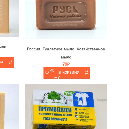
Мыло Русь (коричневое) 🤎 ЭФКО, Россия, 180гр
ыло
,
,
Россия
Туалетное мыло
Хозяйственное
мыло
РЫ
79
₽
В КОРЗИНУ