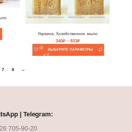
ыло
Мыло хозяйственное Щедро 72%, Украина, 200гр
,
Украина
Хозяйственное мыло
340
₽
–
933
₽
ВЫБЕРИТЕ ПАРАМЕТРЫ
7
8
→
sApp | Telegram:
26 705-90-20