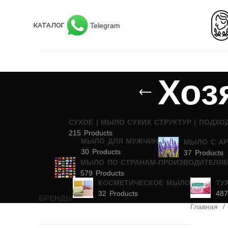
Telegram
КАТАЛОГ
Хоз
CУХОЕ | МЫЛО СУХИХ СТРУКТУР | ПОДХО
215 Products
МЫЛО ДЛЯ МУЖЧИН
МЫЛО С А
30 Products
37 Products
МЫЛО ПО СТРАНАМ-ПРОИЗВОДИТЕЛЯ
579 Products
КОСМЕТИЧЕСКОЕ МЫЛО
ТУ
32 Products
487
БРЕНДЫ
Главная