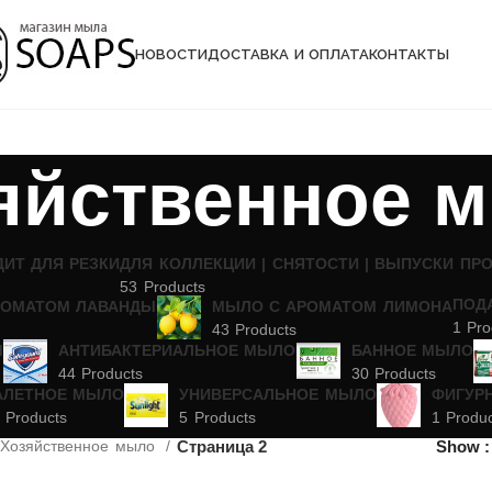
НОВОСТИ
ДОСТАВКА И ОПЛАТА
КОНТАКТЫ
яйственное 
ДИТ ДЛЯ РЕЗКИ
ДЛЯ КОЛЛЕКЦИИ | СНЯТОСТИ | ВЫПУСКИ ПР
53 Products
ПОД
РОМАТОМ ЛАВАНДЫ
МЫЛО С АРОМАТОМ ЛИМОНА
1 Pro
43 Products
М
АНТИБАКТЕРИАЛЬНОЕ МЫЛО
БАННОЕ МЫЛО
44 Products
30 Products
АЛЕТНОЕ МЫЛО
УНИВЕРСАЛЬНОЕ МЫЛО
ФИГУР
 Products
5 Products
1 Produ
Страница 2
Show
Хозяйственное мыло