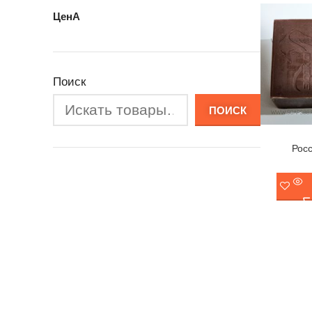
ЦенА
Поиск
ПОИСК
Рос