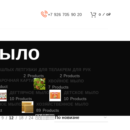
+7 926 705 90 20
0
/
0
₽
мыло
ОШЛЫХ ЛЕТ
ГУБКИ ДЛЯ ТЕЛА
КРЕМ ДЛЯ РУК
2 Products
2 Products
АРОЧНАЯ КАРТА
ХВОЙНОЕ МЫЛО
duct
7 Products
ДЕГТЯРНОЕ МЫЛО
ДЕТСКОЕ МЫЛО
10 Products
10 Products
НОЕ МЫЛО
ХОЗЯЙСТВЕННОЕ МЫЛО
ct
89 Products
9
12
18
24