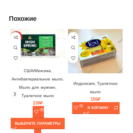
Похожие
HOT
Мыло Irish Spring Original Clean ☘ Colgate-Palmolive, США/Мексика, 104,8гр | выпуск 2024 г.
,
США/Мексика
Мыло Royal Lexi Sweet Cream 💛 Savon de Marseille, Canada Green Gate, Индонезия, 140гр
,
Антибактериальное мыло
,
Индонезия
Туалетное
Ту
,
Мыло для мужчин
мыло
Туалетное мыло
155
₽
239
₽
В КОРЗИНУ
ВЫБЕРИТЕ ПАРАМЕТРЫ