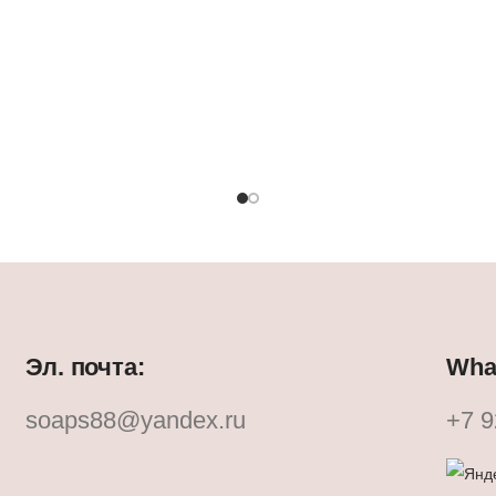
Эл. почта:
What
soaps88@yandex.ru
+7 9