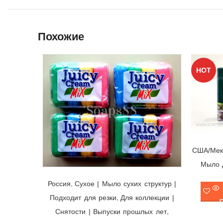
Похожие
HOT
США/Мек
Мыло 
Мыло Juicy Cream Mix 🌈 Nefis, Россия, упаковка 90гр х 4 шт.
,
Россия
Cухое | Мыло сухих структур |
,
Подходит для резки
Для коллекции |
,
Снятости | Выпуски прошлых лет