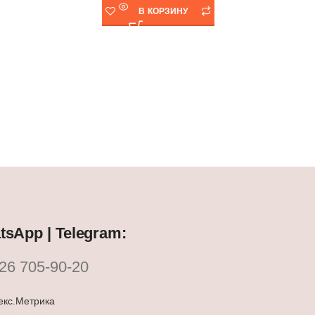
В КОРЗИНУ
,
Турция
стру
sApp | Telegram:
26 705-90-20