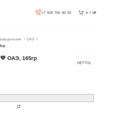
+7 926 705 90 20
0
/
0
₽
оизводителям
ОАЭ
5гр
 💚 ОАЭ, 165гр
DETTOL