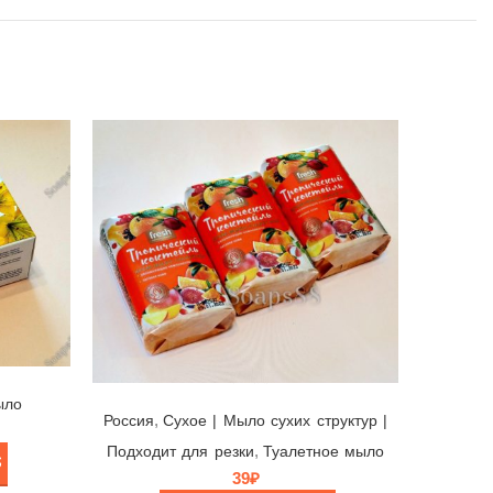
Мыло Fresh Тропический Коктейль 🧡 Эфко, Россия, 90гр
ыло
,
Россия
Cухое | Мыло сухих структур |
,
Подходит для резки
Туалетное мыло
39
₽