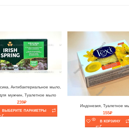
Мыло Irish Spring Original Clean ☘ Colgate-Palmolive, США/Мексика, 104,8гр | выпуск 2024 г.
,
,
сика
Антибактериальное мыло
,
для мужчин
Туалетное мыло
Мыло Royal Lexi Sweet Cream 💛 Savon de Marseille, Canada Green Gate, Индонезия, 140гр
239
₽
,
Индонезия
Туалетное м
ВЫБЕРИТЕ ПАРАМЕТРЫ
155
₽
В КОРЗИНУ