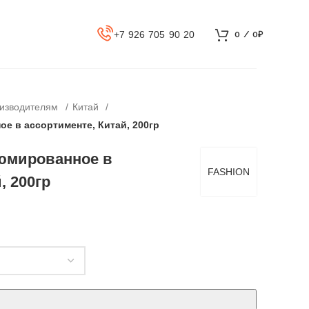
+7 926 705 90 20
0
/
0
₽
оизводителям
Китай
 в ассортименте, Китай, 200гр
юмированное в
FASHION
, 200гр