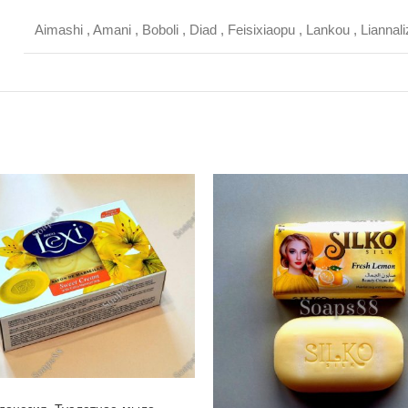
Aimashi
,
Amani
,
Boboli
,
Diad
,
Feisixiaopu
,
Lankou
,
Liannali
Мыло Royal Lexi Sweet Cream 💛 Savon de Marseille, Canada Green Gate, Индонезия, 140гр