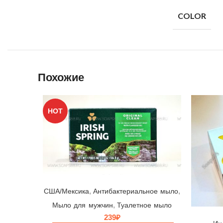
COLOR
Похожие
HOT
Мыло Irish Spring Original Clean ☘ Colgate-Palmolive, США/Мексика, 104,8гр | выпуск 2024 г.
,
,
США/Мексика
Антибактериальное мыло
,
Мыло для мужчин
Туалетное мыло
239
₽