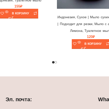
,
донезия
Туалетное мыло
155
₽
Мыло Silko Silk Fresh Lemon 🍋 Canada Green Gate, Индонезия, 140гр
В КОРЗИНУ
,
Индонезия
Cухое | Мыло сухих
,
| Подходит для резки
Мыло с 
,
Лимона
Туалетное мы
120
₽
В КОРЗИНУ
Эл. почта:
What