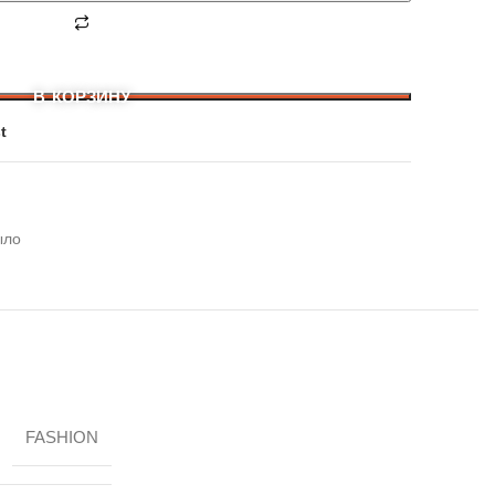
В КОРЗИНУ
t
ыло
FASHION