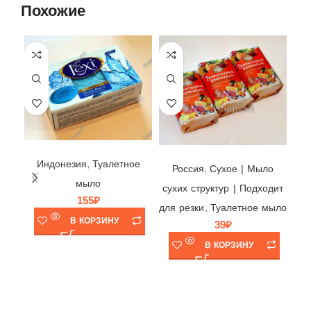
Похожие
С
Мыло Royal Lexi Ocean Breeze 🌊 Savon de Marseille, Canada Green Gate, Индонезия, 140гр
Мыло Fresh Тропический Коктейль 🧡 Эфко, Россия, 90гр
,
Индонезия
Туалетное
ст
,
Россия
Cухое | Мыло
мыло
р
сухих структур | Подходит
155
₽
,
для резки
Туалетное мыло
В КОРЗИНУ
п
39
₽
му
В КОРЗИНУ