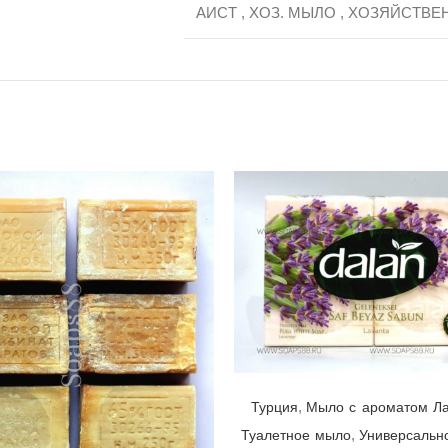
АИСТ
,
ХОЗ. МЫЛО
,
ХОЗЯЙСТВЕ
Мыло Dalan Pure White Soap с ароматом лаванды 💜 Dalan Kimya, Турция, упаковка 150гр х 4 шт.
,
Турция
Мыло с ароматом Л
,
Туалетное мыло
Универсальн