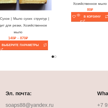
Хозяйственное мыло
80
₽
Мыло хозяйственное “Саратов”, Саратовский Жиркомбинат, Россия
В КОРЗИНУ
Cухое | Мыло сухих структур |
,
ит для резки
Хозяйственное
мыло
140
₽
–
870
₽
ВЫБЕРИТЕ ПАРАМЕТРЫ
Эл. почта:
What
soaps88@yandex.ru
+7 9