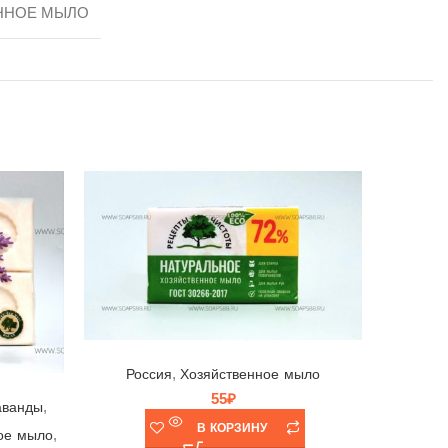
ННОЕ МЫЛО
Мыло хозяйственное натуральное Рецепты Чистоты 72%, НМЖК, Россия, 200гр (в упаковке)
,
Россия
Хозяйственное мыло
55
₽
,
аванды
Индия
В КОРЗИНУ
,
ое мыло