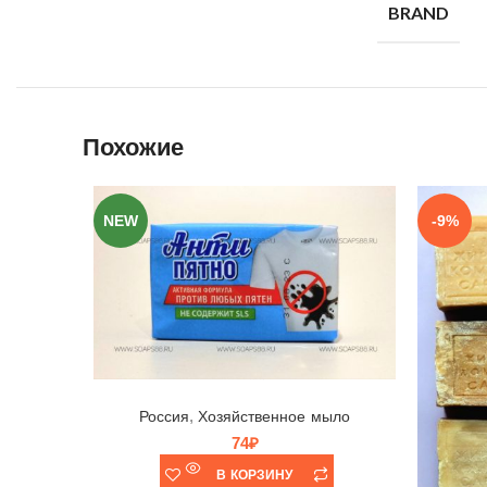
BRAND
Похожие
NEW
-9%
Мыло хозяйственное Антипятно, Nefis, Россия, 200гр
,
Россия
Хозяйственное мыло
74
₽
В КОРЗИНУ