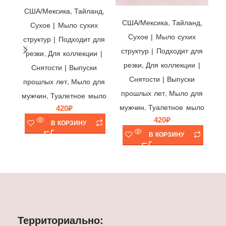
Мыло Irish Spring Deep Action Scrub ☘ Colgate-Palmolive, США/Мексика/Тайланд, 104,8гр | выпуск 2021 г.
,
,
США/Мексика
Тайланд
,
,
США/Мексика
Тайланд
Cухое | Мыло сухих
Cухое | Мыло сухих
структур | Подходит для
структур | Подходит для
,
резки
Для коллекции |
,
резки
Для коллекции |
Ту
Снятости | Выпуски
Снятости | Выпуски
|
,
прошлых лет
Мыло для
,
прошлых лет
Мыло для
,
мужчин
Туалетное мыло
,
мужчин
Туалетное мыло
420
₽
420
₽
В КОРЗИНУ
В КОРЗИНУ
Территориально: