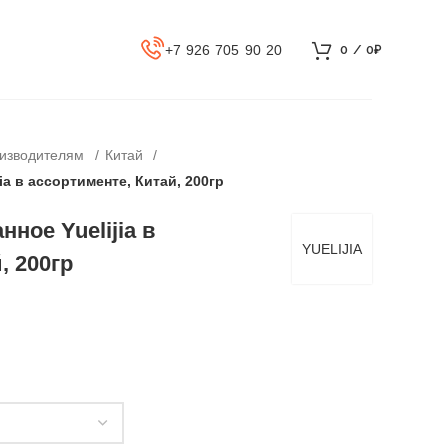
+7 926 705 90 20
0
/
0
₽
оизводителям
Китай
 в ассортименте, Китай, 200гр
ое Yuelijia в
YUELIJIA
, 200гр