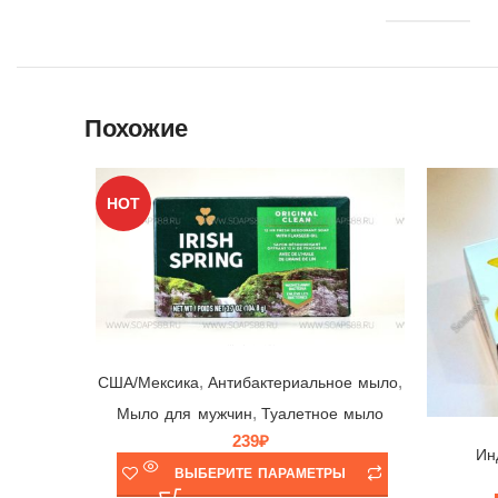
Похожие
HOT
Мыло Irish Spring Original Clean ☘ Colgate-Palmolive, США/Мексика, 104,8гр | выпуск 2024 г.
,
,
США/Мексика
Антибактериальное мыло
,
Мыло для мужчин
Туалетное мыло
239
₽
Ин
ВЫБЕРИТЕ ПАРАМЕТРЫ