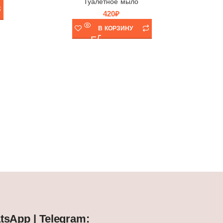
Туалетное мыло
420
₽
В КОРЗИНУ
,
Турция
стру
sApp | Telegram: