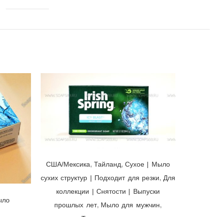
Мыло Irish Spring Icy Blast ☘ Colgate-Palmolive, США/Мексика/Тайланд, 104,8гр | выпуск 2021 г.
,
,
США/Мексика
Тайланд
Cухое | Мыло
,
сухих структур | Подходит для резки
Для
коллекции | Снятости | Выпуски
ыло
,
,
прошлых лет
Мыло для мужчин