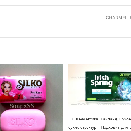
CHARMELL
Мыло Irish Spring Icy Blast ☘ Colgate-Palmolive, США/Мексика/Тайланд, 104,8гр | выпуск 2021 г.
,
,
США/Мексика
Тайланд
Cухое
сухих структур | Подходит для 