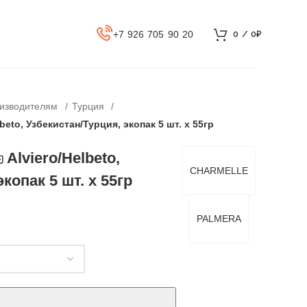
+7 926 705 90 20
0
/
0
₽
оизводителям
Турция
lbeto, Узбекистан/Турция, экопак 5 шт. х 55гр
 Alviero/Helbeto,
CHARMELLE
копак 5 шт. х 55гр
PALMERA