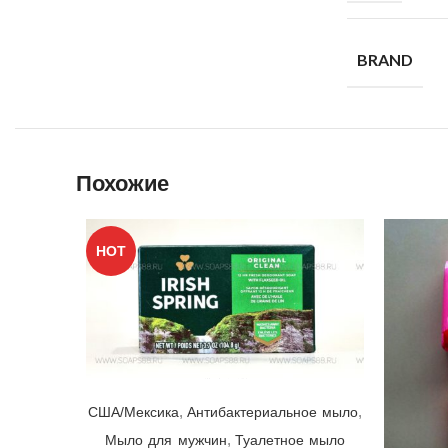
BRAND
Похожие
HOT
Мыло Irish Spring Original Clean ☘ Colgate-Palmolive, США/Мексика, 104,8гр | выпуск 2024 г.
,
,
США/Мексика
Антибактериальное мыло
,
Мыло для мужчин
Туалетное мыло