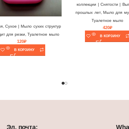
коллекции | Снятости | Вы
,
прошлых лет
Мыло для му
Мыло Silko Silk Red Rose 🌹 Canada Green Gate, Индонезия, 140гр
Туалетное мыло
,
ия
Cухое | Мыло сухих структур
420
₽
,
дит для резки
Туалетное мыло
В КОРЗИНУ
120
₽
В КОРЗИНУ
Эл. почта:
What