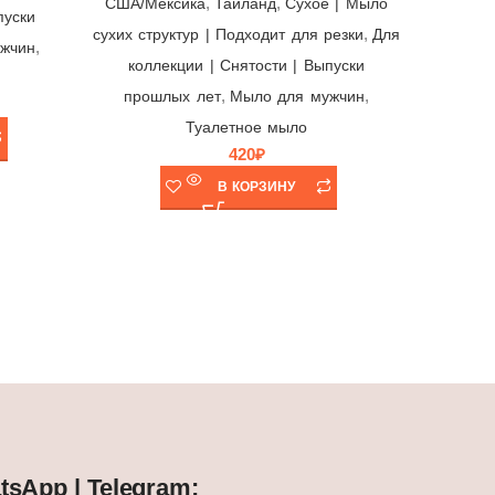
,
,
США/Мексика
Тайланд
Cухое | Мыло
колл
пуски
,
сухих структур | Подходит для резки
Для
прош
,
жчин
коллекции | Снятости | Выпуски
,
,
прошлых лет
Мыло для мужчин
Туалетное мыло
420
₽
В КОРЗИНУ
sApp | Telegram: