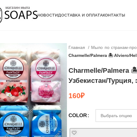
НОВОСТИ
ДОСТАВКА И ОПЛАТА
КОНТАКТЫ
Главная
Мыло по странам-пр
Charmelle/Palmera 🏝 Alviero/He
Charmelle/Palmera 🏝
Узбекистан/Турция, э
160
₽
COLOR