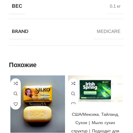
ВЕС
0.1 кг
BRAND
MEDICARE
Похожие
Мыло Irish Spring Aloe ☘ Colgate-Palmolive, США/Мексика/Тайланд, 104,8гр | выпуск 2021 г.
,
,
США/Мексика
Тайланд
Cухое | Мыло сухих
структур | Подходит для
Мыло Silko Silk Fresh Lemon 🍋 Canada Green Gate, Индонезия, 140гр