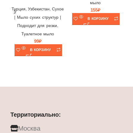
Ту
мыло
,
,
Турция
Узбекистан
Cухое
155
₽
| Мыло сухих структур |
В КОРЗИНУ
,
Подходит для резки
Туалетное мыло
99
₽
В КОРЗИНУ
Территориально:
Москва