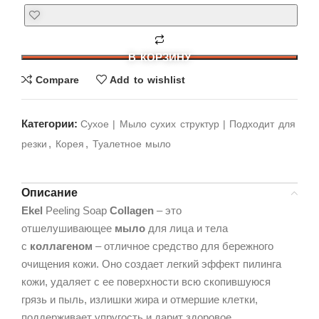
В КОРЗИНУ
Compare
Add to wishlist
Категории:
Cухое | Мыло сухих структур | Подходит для
,
,
резки
Корея
Туалетное мыло
Описание
Ekel
Peeling Soap
Collagen
– это
отшелушивающее
мыло
для лица и тела
с
коллагеном
– отличное средство для бережного
очищения кожи. Оно создает легкий эффект пилинга
кожи, удаляет с ее поверхности всю скопившуюся
грязь и пыль, излишки жира и отмершие клетки,
поддерживает упругость и дарит здоровое