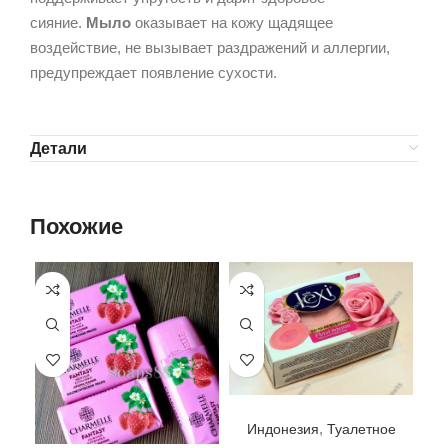
сияние.
Мыло
оказывает на кожу щадящее
воздействие, не вызывает раздражений и аллергии,
предупреждает появление сухости.
Детали
Похожие
Мыло Royal Lexi Floral Infusion 🌸 Savon de Marseille, Canada Green Gate, Индонезия, 140гр
,
Индонезия
Туалетное
Мыло Charmelle Fantasy Нежная Клубника 🍓 Узбекистан/Турция, 140гр