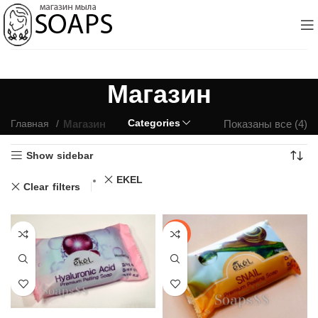
Магазин
Categories
Магазин
Показаны все (4)
Главная
Show sidebar
EKEL
Clear filters
-20%
Мыло Ekel Premium Peeling Soap Hyaluronic Acid 💜 Корея, 150гр (уценка)