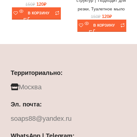
структур | Подходит для
120
₽
150
₽
,
резки
Туалетное мыло
В КОРЗИНУ
120
₽
150
₽
В КОРЗИНУ
Территориально:
Москва
Эл. почта:
soaps88@yandex.ru
WhatsApp | Telegram: