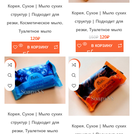
Мыло Ekel Premium Peeling Soap Snail 💛 Корея, 150гр
,
Корея
Cухое | Мыло сухих
,
Корея
Cухое | Мыло сухих
структур | Подходит для
структур | Подходит для
,
,
резки
Косметическое мыло
,
резки
Туалетное мыло
Туалетное мыло
120
₽
150
₽
120
₽
В КОРЗИНУ
В КОРЗИНУ
-20%
-20%
Мыло Ekel Premium Peeling Soap Collagen 💙 Корея, 150гр
,
Корея
Cухое | Мыло сухих
Мыло Ekel Premium Peeling Soap Red Ginseng 🤎 Корея, 150гр
структур | Подходит для
,
Корея
Cухое | Мыло сухих
,
резки
Туалетное мыло