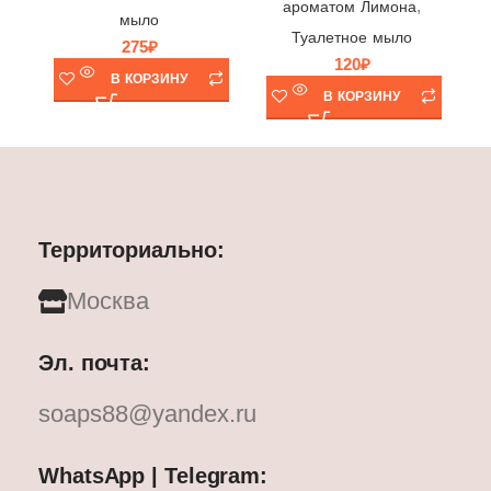
,
ароматом Лимона
мыло
Туалетное мыло
275
₽
120
₽
В КОРЗИНУ
В КОРЗИНУ
Территориально:
Москва
Эл. почта:
soaps88@yandex.ru
WhatsApp | Telegram: