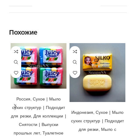
Похожие
Мыло Juicy Cream Mix 🌈 Nefis, Россия, упаковка 90гр х 4 шт.
,
Россия
Cухое | Мыло
Мыло Silko Silk Fresh Lemon 🍋 Canada Green Gate, Индонезия, 140гр
сухих структур | Подходит
,
Индонезия
Cухое | Мыло
,
для резки
Для коллекции |
сухих структур | Подходит
Снятости | Выпуски
,
для резки
Мыло с
,
прошлых лет
Туалетное