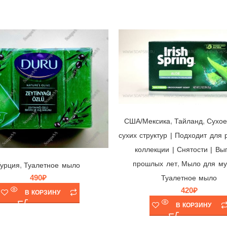
Мыло Irish Spring Aloe ☘ Colgate-Palmolive, США/Мексика/Тайланд, 104,8гр | выпуск 2021 г.
,
,
США/Мексика
Тайланд
Cухое
сухих структур | Подходит для 
коллекции | Снятости | Вы
Мыло Duru Nature’s Olive с натуральным экстрактом Оливкового масла 💚 Evyap, Турция, упаковка 150гр х 4 шт.
,
прошлых лет
Мыло для му
,
Турция
Туалетное мыло
490
₽
Туалетное мыло
420
₽
В КОРЗИНУ
В КОРЗИНУ