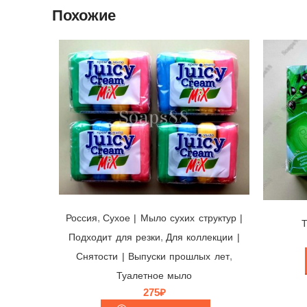
Похожие
Мыло Juicy Cream Mix 🌈 Nefis, Россия, упаковка 90гр х 4 шт.
,
Россия
Cухое | Мыло сухих структур |
,
Подходит для резки
Для коллекции |
,
Снятости | Выпуски прошлых лет
Туалетное мыло
275
₽