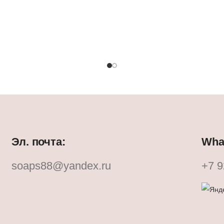
Эл. почта:
What
soaps88@yandex.ru
+7 9