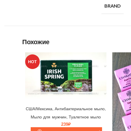
BRAND
Похожие
HOT
Мыло Irish Spring Original Clean ☘ Colgate-Palmolive, США/Мексика, 104,8гр | выпуск 2024 г.
,
,
США/Мексика
Антибактериальное мыло
,
Мыло для мужчин
Туалетное мыло
239
₽