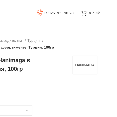
+7 926 705 90 20
0
/
0
₽
оизводителям
Турция
ассортименте, Турция, 100гр
Hanimaga в
HANIMAGA
я, 100гр