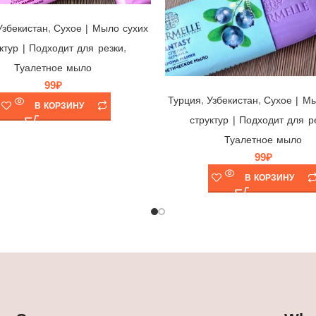
Мыло Charmelle Fantasy Нежная Клубника 🍓 Узбекистан/Турция, 140гр
,
Узбекистан
Cухое | Мыло сухих
,
ктур | Подходит для резки
Туалетное мыло
Мыло Charmelle Fantasy Спелая Черника 💜 Узбекистан/Турция, 140гр
99
₽
,
,
Турция
Узбекистан
Cухое | М
В КОРЗИНУ
структур | Подходит для р
Туалетное мыло
99
₽
В КОРЗИНУ