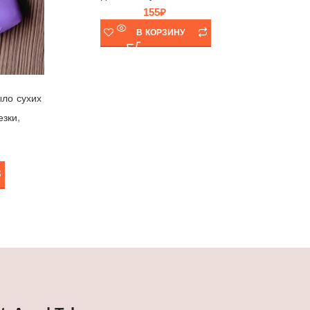
155
₽
В КОРЗИНУ
ыло сухих
,
езки