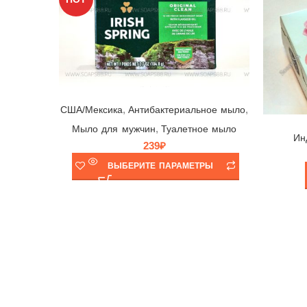
Мыло Irish Spring Original Clean ☘ Colgate-Palmolive, США/Мексика, 104,8гр | выпуск 2024 г.
,
,
США/Мексика
Антибактериальное мыло
,
Мыло для мужчин
Туалетное мыло
Ин
239
₽
ВЫБЕРИТЕ ПАРАМЕТРЫ