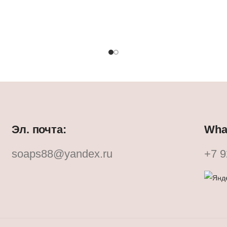
Эл. почта:
What
soaps88@yandex.ru
+7 9