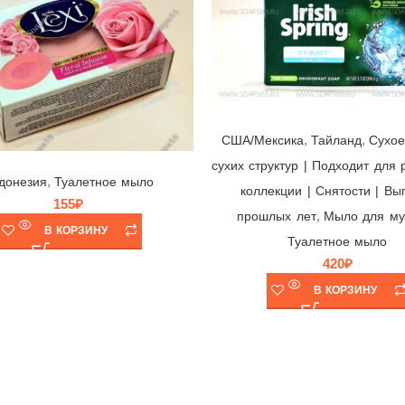
Мыло Irish Spring Icy Blast ☘ Colgate-Palmolive, США/Мексика/Тайланд, 104,8гр | выпуск 2021 г.
,
,
США/Мексика
Тайланд
Cухое
Мыло Royal Lexi Floral Infusion 🌸 Savon de Marseille, Canada Green Gate, Индонезия, 140гр
сухих структур | Подходит для 
,
донезия
Туалетное мыло
коллекции | Снятости | Вы
155
₽
,
прошлых лет
Мыло для му
В КОРЗИНУ
Туалетное мыло
420
₽
В КОРЗИНУ