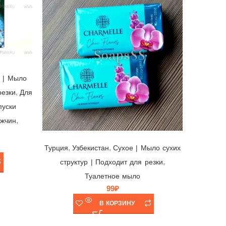
 | Мыло
,
резки
Для
,
Турция
пуски
стру
,
жчин
Мыло Charmelle Chic Fleurs Нежная Орхидея 🌺 Узбекистан/Турция, 140гр
,
,
Турция
Узбекистан
Cухое | Мыло сухих
,
структур | Подходит для резки
Туалетное мыло
99
₽
В КОРЗИНУ