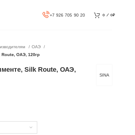
+7 926 705 90 20
0
/
0
₽
оизводителям
ОАЭ
 Route, ОАЭ, 120гр
менте, Silk Route, ОАЭ,
SINA