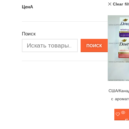
Clear fil
ЦенА
Поиск
ПОИСК
США/Кана
с арома