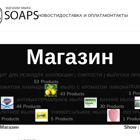
НОВОСТИ
ДОСТАВКА И ОПЛАТА
КОНТАКТЫ
Магазин
ДИТ ДЛЯ РЕЗКИ
ДЛЯ КОЛЛЕКЦИИ | СНЯТОСТИ | ВЫПУСКИ ПР
53 Products
ПОД
РОМАТОМ ЛАВАНДЫ
МЫЛО С АРОМАТОМ ЛИМОНА
1 Pro
43 Products
М
АНТИБАКТЕРИАЛЬНОЕ МЫЛО
БАННОЕ МЫЛО
44 Products
30 Products
АЛЕТНОЕ МЫЛО
УНИВЕРСАЛЬНОЕ МЫЛО
ФИГУР
 Products
5 Products
1 Produ
Магазин
Show