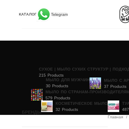
Telegram
КАТАЛОГ
CУХОЕ | МЫЛО СУХИХ СТРУКТУР | ПОДХО
215 Products
МЫЛО ДЛЯ МУЖЧИН
МЫЛО С А
30 Products
37 Products
МЫЛО ПО СТРАНАМ-ПРОИЗВОДИТЕЛЯ
579 Products
КОСМЕТИЧЕСКОЕ МЫЛО
ТУ
32 Products
487
БРЕНДЫ
Главная