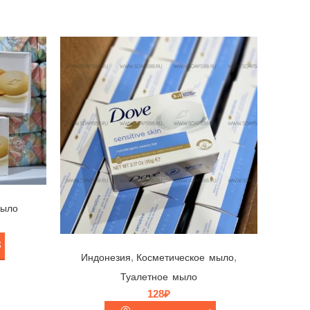
мыло
Мыло Dove 🕊 Sensitive Skin, Unilever, Индонезия, 90гр
,
,
Индонезия
Косметическое мыло
Туалетное мыло
128
₽