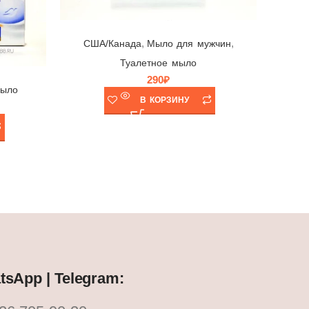
Мыло Dove Men+Care Clean Comfort 🕊 Unilever, Канада, 106гр
,
,
США/Канада
Мыло для мужчин
Туалетное мыло
290
₽
мыло
В КОРЗИНУ
sApp | Telegram: