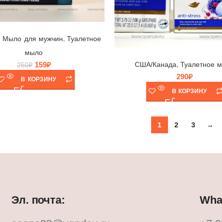
Мыло Dove Men+Care 🕊️ Clean Comfort, Unilever, Германия, 100гр
,
,
Мыло для мужчин
Туалетное
Мыло Dove Anti-Stress 🕊 Unilever, Канада, 106гр
мыло
,
159
₽
США/Канада
Туалетное 
250
₽
290
₽
В КОРЗИНУ
В КОРЗИНУ
1
2
3
→
Эл. почта:
What