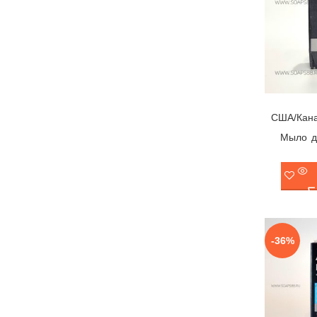
США/Кан
Мыло д
-36%