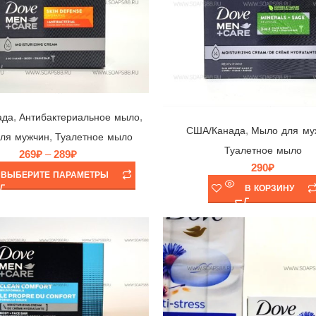
Мыло Dove Men+Care Skin Defense 🕊 Unilever, Канада, 106гр
Мыло Dove Mineral SAGE 🕊 Unilever, Канада, 106гр
,
,
ада
Антибактериальное мыло
,
США/Канада
Мыло для му
,
ля мужчин
Туалетное мыло
Туалетное мыло
269
₽
–
289
₽
290
₽
ВЫБЕРИТЕ ПАРАМЕТРЫ
В КОРЗИНУ