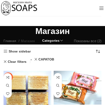
Магазин
Categories
Магазин
Показаны все (2)
Главная
Show sidebar
САРАТОВ
Clear filters
-9%
Мыло Земляничное/Банное Узор 🍃🍓 Саратовский Жиркомбинат, Россия 200гр