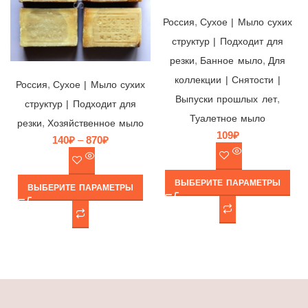
,
Россия
Cухое | Мыло сухих
структур | Подходит для
,
,
резки
Банное мыло
Для
Мыло хозяйственное “Саратов”, Саратовский Жиркомбинат, Россия
коллекции | Снятости |
,
Россия
Cухое | Мыло сухих
,
Выпуски прошлых лет
структур | Подходит для
Туалетное мыло
,
резки
Хозяйственное мыло
109
₽
140
₽
–
870
₽
ВЫБЕРИТЕ ПАРАМЕТРЫ
ВЫБЕРИТЕ ПАРАМЕТРЫ