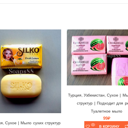
Мыло Charmelle Fantasy Сочный Арбуз 🍉 Узбекистан/Турция, 140гр
,
,
Турция
Узбекистан
Cухое | М
структур | Подходит для р
Туалетное мыло
Мыло Silko Silk Fresh Lemon 🍋 Canada Green Gate, Индонезия, 140гр
99
₽
,
ия
Cухое | Мыло сухих структур
В КОРЗИНУ