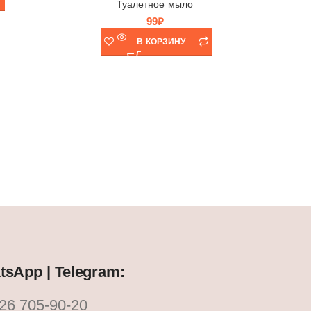
Туалетное мыло
99
₽
В КОРЗИНУ
,
Турция
стру
sApp | Telegram:
26 705-90-20