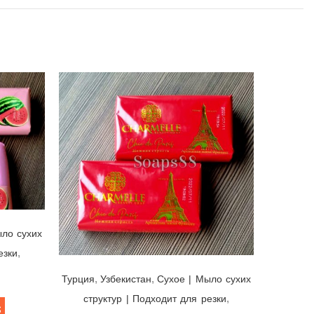
ыло сухих
,
езки
Мыло Charmelle Chic de Paris Нежная Страсть ❤ Узбекистан/Турция, 140гр
,
,
Турция
Узбекистан
Cухое | Мыло сухих
,
структур | Подходит для резки