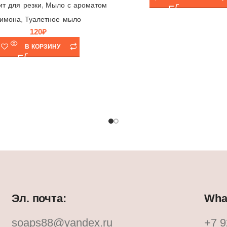
,
ит для резки
Мыло с ароматом
,
имона
Туалетное мыло
120
₽
В КОРЗИНУ
Эл. почта:
What
soaps88@yandex.ru
+7 9