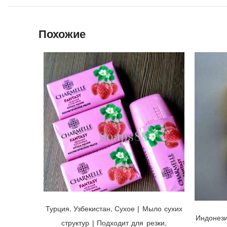
Похожие
Мыло Charmelle Fantasy Нежная Клубника 🍓 Узбекистан/Турция, 140гр
,
,
Турция
Узбекистан
Cухое | Мыло сухих
Индонез
,
структур | Подходит для резки