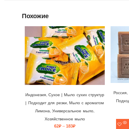
Похожие
Мыло многофункциональное First Choice Fresh Lemon 🍋 Canada Green Gate, Индонезия, 75гр
,
Россия
,
Индонезия
Cухое | Мыло сухих структур
Подход
,
| Подходит для резки
Мыло с ароматом
,
,
Лимона
Универсальное мыло
Хозяйственное мыло
62
₽
–
183
₽