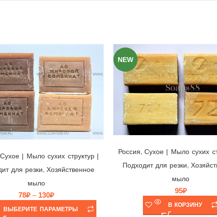
NEW
Мыло хозяйственное Аист ГОСТ 95, Россия, 200гр
Мыло хозяйственное 65%, АО Жировой Комбинат Екатеринбург (ЕЖК), Россия
,
Россия
Cухое | Мыло сухих ст
Cухое | Мыло сухих структур |
,
Подходит для резки
Хозяйст
,
ит для резки
Хозяйственное
мыло
мыло
95
₽
78
₽
–
130
₽
В КОРЗИНУ
ВЫБЕРИТЕ ПАРАМЕТРЫ