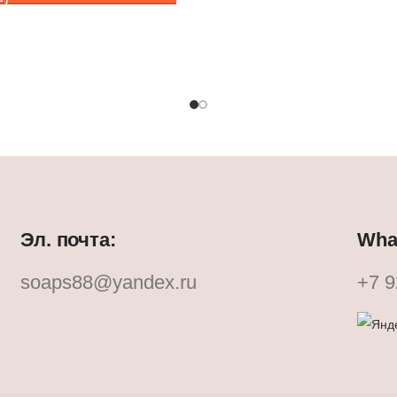
Эл. почта:
What
soaps88@yandex.ru
+7 9